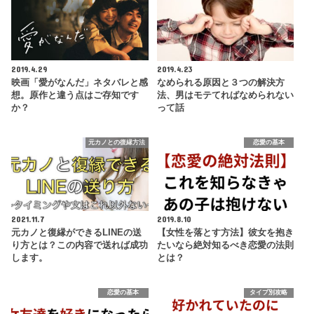
2019.4.29
2019.4.23
映画「愛がなんだ」ネタバレと感
なめられる原因と３つの解決方
想。原作と違う点はご存知です
法、男はモテてればなめられない
か？
って話
元カノとの復縁方法
恋愛の基本
2021.11.7
2019.8.10
元カノと復縁ができるLINEの送
【女性を落とす方法】彼女を抱き
り方とは？この内容で送れば成功
たいなら絶対知るべき恋愛の法則
します。
とは？
恋愛の基本
タイプ別攻略