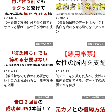
2019.12.10
2020.9.6
【手を繋ぐ方法】付き合う前でも
【告白保留時のデートはあり？】
サクッと繋げてあの子が惚れる技
告白を成功させる適切なアクショ
ン
彼氏持ちを奪う
恋愛テクニック
2021.6.29
2019.5.22
【彼氏持ちでも諦める必要はな
初デートを失敗した方へ、女性の
い】このまま終わるな！略奪方法
脳内を支配できる。デートでの恋
を公開
愛テクを伝授…
告白失敗後
元カノとの復縁方法