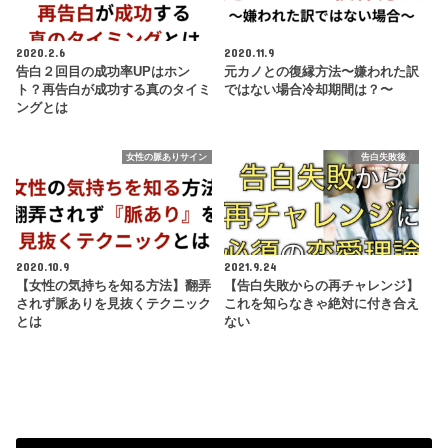
2020.2.6
2020.11.9
告白２回目の成功率UPはホン
元カノとの復縁方法〜嫌われた訳
ト？再告白が成功する真のタイミ
ではない場合冷却期間は？〜
ングとは
女性の脈ありサイン
告白失敗後
2020.10.9
2021.9.24
【女性の気持ちを知る方法】翻弄
【告白失敗からの再チャレンジ】
されず脈ありを見抜くテクニック
これを知らなきゃ絶対に付き合え
とは
ない