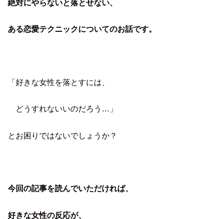
絶対にやらないと落とせない、
ある恋愛テクニックについてのお話です。
「好きな女性を落とすには、
どうすれないいのだろう…」
とお困りではないでしょうか？
今回の記事を読んでいただければ、
好きな女性の反応が、