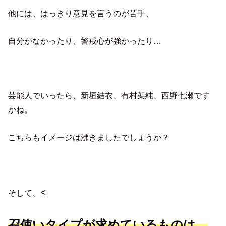
他には、はっきり意見を言うのが苦手、
自分がなかったり、警戒心が強かったり…
芸能人でいったら、新垣結衣、有村架純、西野七瀬です
かね。
こちらもイメージは沸きましたでしょうか？
<
そして、
召使いタイプが求めているものは、