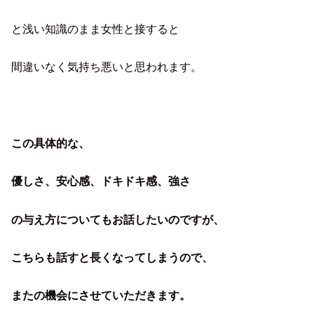
と浅い知識のまま女性と接すると
間違いなく気持ち悪いと思われます。
この具体的な、
優しさ、安心感、ドキドキ感、強さ
の与え方についてもお話したいのですが、
こちらも話すと長くなってしまうので、
またの機会にさせていただきます。