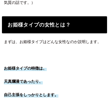
気質の話です。）
お姫様タイプの女性とは？
まずは、お姫様タイプはどんな女性なのか説明します。
お姫様タイプの特徴は、
天真爛漫であったり、
自己主張をしっかりとします。