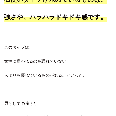
強さや、ハラハラドキドキ感です。
このタイプは、
女性に嫌われるのを恐れていない、
人よりも優れているものがある。といった、
男としての強さと、