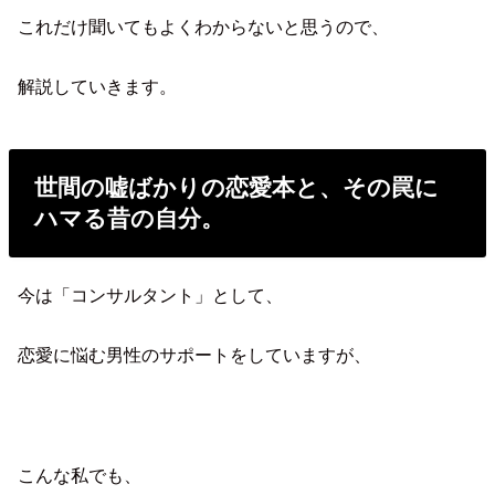
これだけ聞いてもよくわからないと思うので、
解説していきます。
世間の嘘ばかりの恋愛本と、その罠に
ハマる昔の自分。
今は「コンサルタント」として、
恋愛に悩む男性のサポートをしていますが、
こんな私でも、