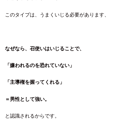
このタイプは、うまくいじる必要があります、
なぜなら、召使いはいじることで、
「嫌われるのを恐れていない」
「主導権を握ってくれる」
＝男性として強い。
と認識されるからです。