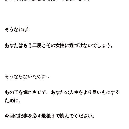
そうなれば、
あなたはもう二度とその女性に近づけないでしょう。
そうならないために…
あの子を惚れさせて、あなたの人生をより良いもにする
ために、
今回の記事を必ず最後まで読んでください。