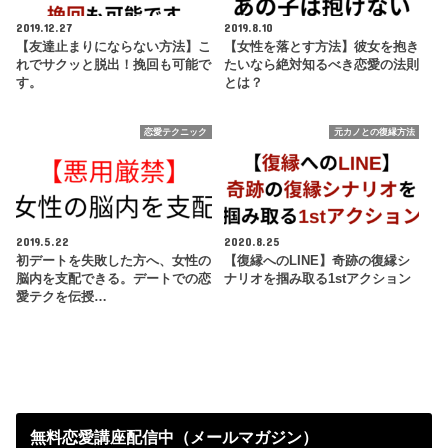
2019.12.27
2019.8.10
【友達止まりにならない方法】こ
【女性を落とす方法】彼女を抱き
れでサクッと脱出！挽回も可能で
たいなら絶対知るべき恋愛の法則
す。
とは？
恋愛テクニック
元カノとの復縁方法
2019.5.22
2020.8.25
初デートを失敗した方へ、女性の
【復縁へのLINE】奇跡の復縁シ
脳内を支配できる。デートでの恋
ナリオを掴み取る1stアクション
愛テクを伝授…
無料恋愛講座配信中（メールマガジン）