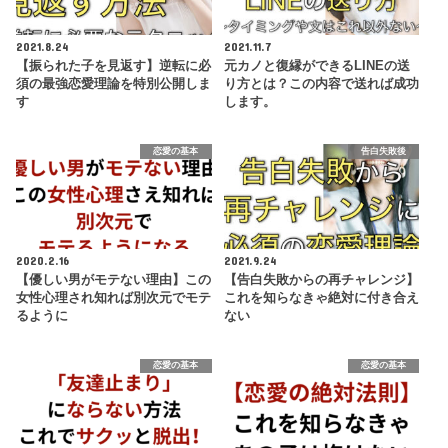
2021.8.24
2021.11.7
【振られた子を見返す】逆転に必
元カノと復縁ができるLINEの送
須の最強恋愛理論を特別公開しま
り方とは？この内容で送れば成功
す
します。
恋愛の基本
告白失敗後
2020.2.16
2021.9.24
【優しい男がモテない理由】この
【告白失敗からの再チャレンジ】
女性心理され知れば別次元でモテ
これを知らなきゃ絶対に付き合え
るように
ない
恋愛の基本
恋愛の基本