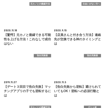
元カノとの復縁方法
出会いがない方へ
2020.11.18
2020.9.15
【驚愕】元カノと復縁できる可能
【店員さんと付き合う方法】連絡
性を上げる方法！これなしで成功
先が交換できる神のタイミングと
はない
は
告白失敗後
告白失敗後
2019.11.27
2020.11.5
【デート３回目で告白失敗】マッ
【告白失敗から逆転】避けられて
チングアプリの子でも逆転するに
いてもOK！逆転への必須行動と
は
は
元カノとの復縁方法
デート術