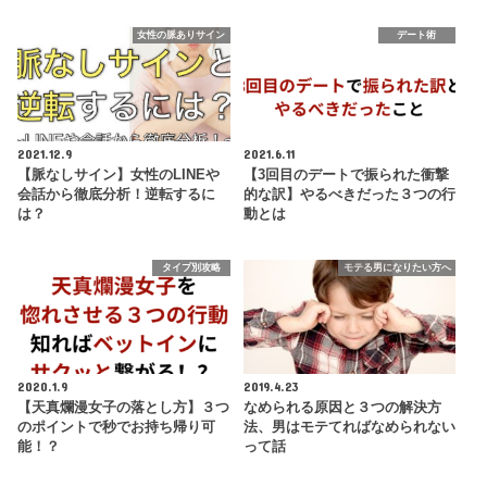
女性の脈ありサイン
デート術
2021.12.9
2021.6.11
【脈なしサイン】女性のLINEや
【3回目のデートで振られた衝撃
会話から徹底分析！逆転するに
的な訳】やるべきだった３つの行
は？
動とは
タイプ別攻略
モテる男になりたい方へ
2020.1.9
2019.4.23
【天真爛漫女子の落とし方】３つ
なめられる原因と３つの解決方
のポイントで秒でお持ち帰り可
法、男はモテてればなめられない
能！？
って話