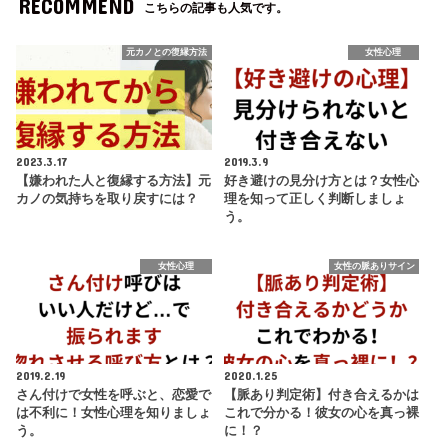
RECOMMEND
こちらの記事も人気です。
元カノとの復縁方法
女性心理
2023.3.17
2019.3.9
【嫌われた人と復縁する方法】元
好き避けの見分け方とは？女性心
カノの気持ちを取り戻すには？
理を知って正しく判断しましょ
う。
女性心理
女性の脈ありサイン
2019.2.19
2020.1.25
さん付けで女性を呼ぶと、恋愛で
【脈あり判定術】付き合えるかは
は不利に！女性心理を知りましょ
これで分かる！彼女の心を真っ裸
う。
に！？