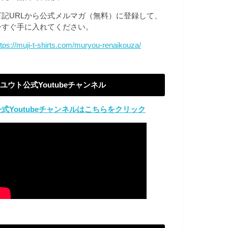
下記URLから公式メルマガ（無料）に登録して、
今すぐ手に入れてください。
ttps://muji-t-shirts.com/muryou-renaikouza/
ユウト公式Youtubeチャンネル
公式Youtubeチャンネルはこちらをクリック