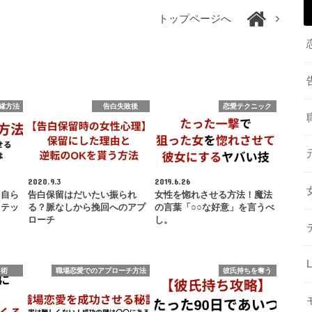
トップページへ
縁方法
告白失敗後
恋愛テクニック
2020.9.3
2019.6.26
を自ら
告白保留はだいたい振られ
女性を惚れさせる方法！魔法
ステッ
る？脈なしから挽回へのアプ
の言葉「○○な好意」を言うべ
ローチ
し。
ト術
職場恋愛でのアプローチ方法
彼氏持ちを奪う