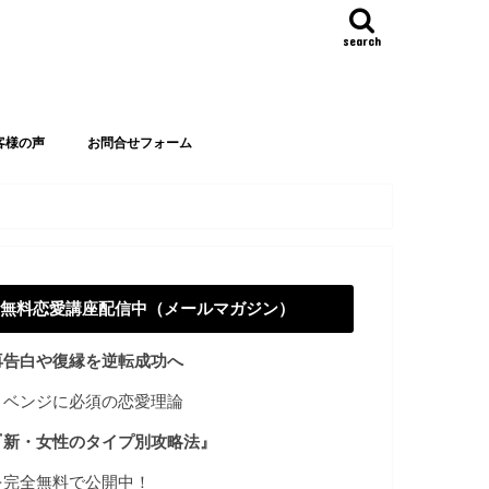
search
客様の声
お問合せフォーム
無料恋愛講座配信中（メールマガジン）
再告白や復縁を逆転成功へ
リベンジに必須の恋愛理論
『新・女性のタイプ別攻略法』
を完全無料で公開中！