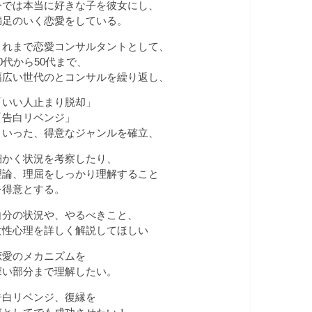
今では本当に好きな子を彼女にし、
満足のいく恋愛をしている。
これまで恋愛コンサルタントとして、
20代から50代まで、
幅広い世代のとコンサルを繰り返し、
「いい人止まり脱却」
「告白リベンジ」
といった、得意なジャンルを確立、
細かく状況を考察したり、
理論、理屈をしっかり理解すること
を得意とする。
自分の状況や、やるべきこと、
女性心理を詳しく解説してほしい
恋愛のメカニズムを
深い部分まで理解したい。
告白リベンジ、復縁を