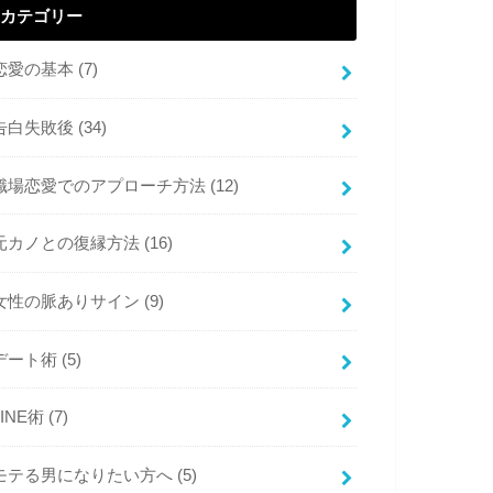
カテゴリー
恋愛の基本
(7)
告白失敗後
(34)
職場恋愛でのアプローチ方法
(12)
元カノとの復縁方法
(16)
女性の脈ありサイン
(9)
デート術
(5)
LINE術
(7)
モテる男になりたい方へ
(5)