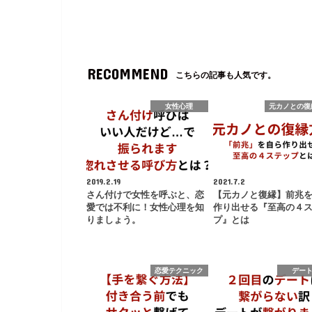
RECOMMEND
こちらの記事も人気です。
女性心理
元カノとの復
2019.2.19
2021.7.2
さん付けで女性を呼ぶと、恋
【元カノと復縁】前兆
愛では不利に！女性心理を知
作り出せる『至高の４
りましょう。
プ』とは
恋愛テクニック
デー