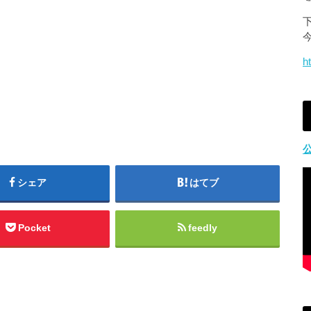
h
シェア
はてブ
Pocket
feedly