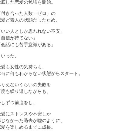
徹底した恋愛の勉強を開始。
「付き合った人数＝ゼロ」の
恋愛ど素人の状態だったため、
「いい人としか思われない不安」
「自信が持てない」
「会話にも苦手意識がある」
といった、
恋愛も女性の気持ちも、
本当に何もわからない状態からスタート。
ありえないくらいの失敗を
何度も繰り返しながらも、
少しずつ前進をし、
恋愛にストレスや不安しか
感じなかった過去が嘘のように、
恋愛を楽しめるまでに成長。