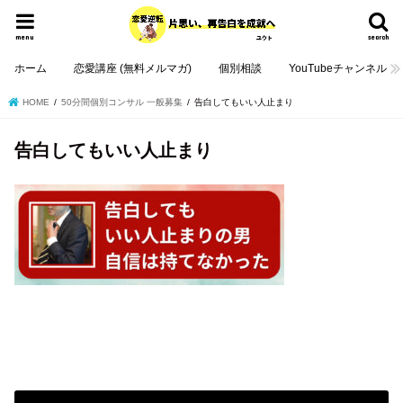
menu
search
ホーム
恋愛講座 (無料メルマガ)
個別相談
YouTubeチャンネル
HOME
50分間個別コンサル 一般募集
告白してもいい人止まり
告白してもいい人止まり