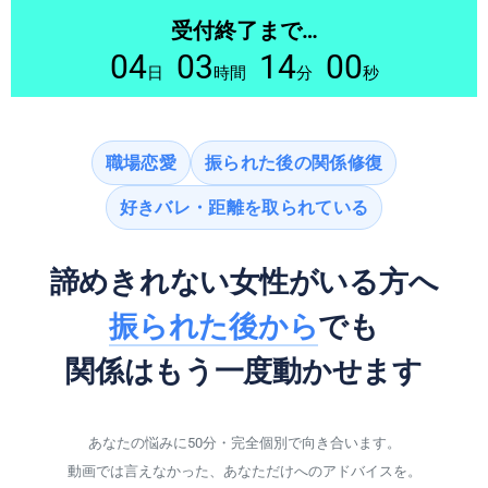
受付終了まで…
04
03
14
00
日
時間
分
秒
職場恋愛
振られた後の関係修復
好きバレ・距離を取られている
諦めきれない女性がいる方へ
振られた後から
でも
関係はもう一度動かせます
あなたの悩みに50分・完全個別で向き合います。
動画では言えなかった、あなただけへのアドバイスを。