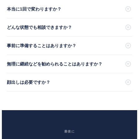
本当に1回で変わりますか？
多くの場合、うまくいかない原因は「今の関係性を正しく認識できて
どんな状態でも相談できますか？
いないこと」にあります。そのため、方向性が整理されるだけでも、
その後の行動は大きく変わるケースが多いです。
はい、問題ありません。振られてしまった状態や、関係が止まってい
事前に準備することはありますか？
る状態でもご相談いただけます。状況によってはお時間がかかるケー
スもありますが、その場合も現実的な進め方をお伝えさせていただき
特別な準備は不要です。現在の状況を整理してお話しいただければ大
無理に継続などを勧められることはありますか？
ます。
丈夫です。
無理に継続をおすすめすることはありません。あくまで現状の整理
顔出しは必要ですか？
と、今後の方向性を明確にすることを目的としています。
音声のみでのご相談となりますので、顔出しは不要です。リラックス
した状態でご参加いただけます。
最後に