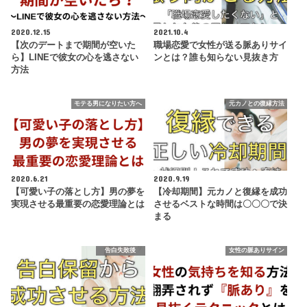
2020.12.15
2021.10.4
【次のデートまで期間が空いた
職場恋愛で女性が送る脈ありサイ
ら】LINEで彼女の心を逃さない
ンとは？誰も知らない見抜き方
方法
モテる男になりたい方へ
元カノとの復縁方法
2020.6.21
2020.9.19
【可愛い子の落とし方】男の夢を
【冷却期間】元カノと復縁を成功
実現させる最重要の恋愛理論とは
させるベストな時間は〇〇〇で決
まる
告白失敗後
女性の脈ありサイン