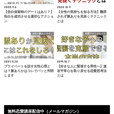
2020.9.6
2020.10.9
【告白保留時のデートはあり？】
【女性の気持ちを知る方法】翻弄
告白を成功させる適切なアクショ
されず脈ありを見抜くテクニック
ン
とは
女性の脈ありサイン
恋愛マインドセット
2021.11.30
2019.10.7
プライベートを話す女性心理と
【好きな人に緊張する男性へ】速
は？脈ありかはコレでパッと判明
攻平常心を取り戻せる恋愛思考法
します
とは
無料恋愛講座配信中（メールマガジン）