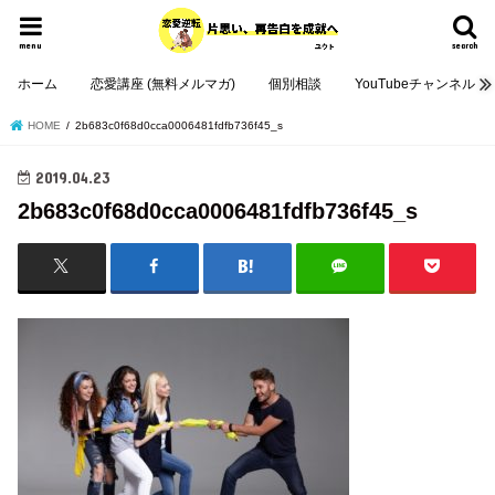
menu
search
ホーム
恋愛講座 (無料メルマガ)
個別相談
YouTubeチャンネル
HOME
2b683c0f68d0cca0006481fdfb736f45_s
2019.04.23
2b683c0f68d0cca0006481fdfb736f45_s