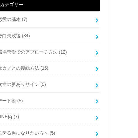
カテゴリー
恋愛の基本
(7)
告白失敗後
(34)
職場恋愛でのアプローチ方法
(12)
元カノとの復縁方法
(16)
女性の脈ありサイン
(9)
デート術
(5)
LINE術
(7)
モテる男になりたい方へ
(5)