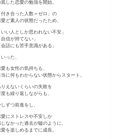
徹底した恋愛の勉強を開始。
「付き合った人数＝ゼロ」の
恋愛ど素人の状態だったため、
「いい人としか思われない不安」
「自信が持てない」
「会話にも苦手意識がある」
といった、
恋愛も女性の気持ちも、
本当に何もわからない状態からスタート。
ありえないくらいの失敗を
何度も繰り返しながらも、
少しずつ前進をし、
恋愛にストレスや不安しか
感じなかった過去が嘘のように、
恋愛を楽しめるまでに成長。