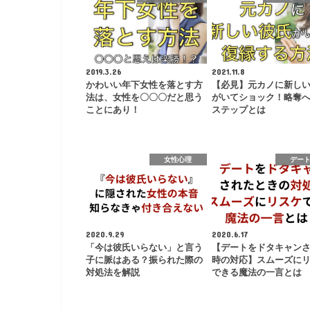
2019.3.26
2021.11.8
かわいい年下女性を落とす方
【必見】元カノに新し
法は、女性を〇〇〇だと思う
がいてショック！略奪へ
ことにあり！
ステップとは
女性心理
デー
2020.9.29
2020.6.17
「今は彼氏いらない」と言う
【デートをドタキャン
子に脈はある？振られた際の
時の対応】スムーズに
対処法を解説
できる魔法の一言とは