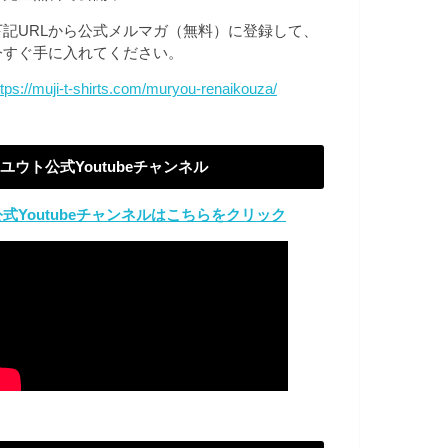
下記URLから公式メルマガ（無料）に登録して、
今すぐ手に入れてください。
ttps://muji-t-shirts.com/muryou-renaikouza/
ユウト公式Youtubeチャンネル
公式Youtubeチャンネルはこちらをクリック