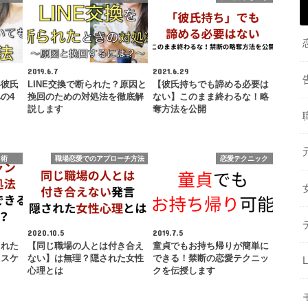
だ
さ
い。
2019.6.7
2021.6.29
い彼氏
LINE交換で断られた？原因と
【彼氏持ちでも諦める必要は
の4
挽回のための対処法を徹底解
ない】このまま終わるな！略
説します
奪方法を公開
ト術
職場恋愛でのアプローチ方法
恋愛テクニック
2020.10.5
2019.7.5
された
【同じ職場の人とは付き合え
童貞でもお持ち帰りが簡単に
リスケ
ない】は無理？隠された女性
できる！禁断の恋愛テクニッ
心理とは
クを伝授します