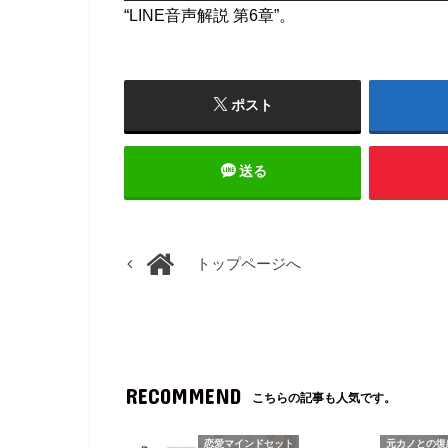
“LINE音声解説 第6章”。
プ
レ
ー
ヤ
ポスト
ー
送る
トップページへ
RECOMMEND
こちらの記事も人気です。
恋愛マインドセット
元カノとの復