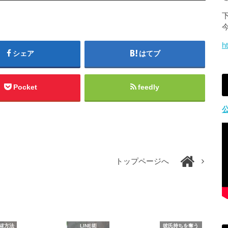
ュ
ー
ム
h
調
シェア
はてブ
節
に
は
Pocket
feedly
上
下
矢
印
キ
ー
トップページへ
を
使
っ
て
く
縁方法
LINE術
彼氏持ちを奪う