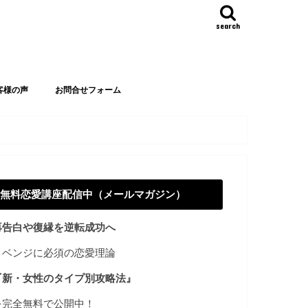
search
客様の声
お問合せフォーム
無料恋愛講座配信中（メールマガジン）
再告白や復縁を逆転成功へ
リベンジに必須の恋愛理論
『新・女性のタイプ別攻略法』
を完全無料で公開中！