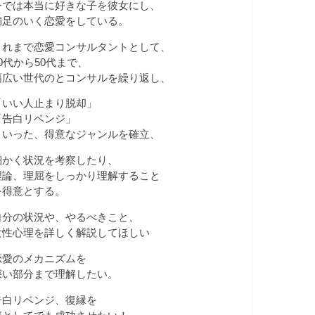
今では本当に好きな子を彼女にし、
満足のいく恋愛をしている。
これまで恋愛コンサルタントとして、
20代から50代まで、
幅広い世代のとコンサルを繰り返し、
「いい人止まり脱却」
「告白リベンジ」
といった、得意なジャンルを確立、
細かく状況を考察したり、
理論、理屈をしっかり理解すること
を得意とする。
自分の状況や、やるべきこと、
女性心理を詳しく解説してほしい
恋愛のメカニズムを
深い部分まで理解したい。
告白リベンジ、復縁を