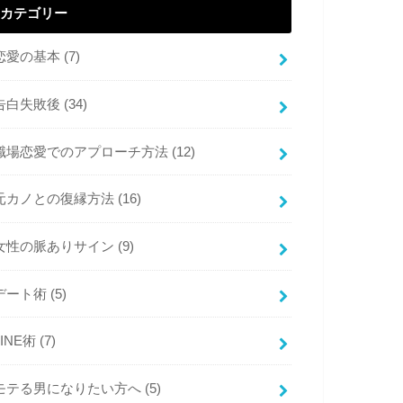
カテゴリー
恋愛の基本
(7)
告白失敗後
(34)
職場恋愛でのアプローチ方法
(12)
元カノとの復縁方法
(16)
女性の脈ありサイン
(9)
デート術
(5)
LINE術
(7)
モテる男になりたい方へ
(5)