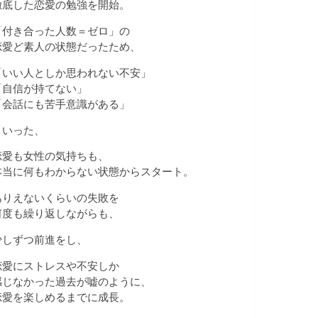
徹底した恋愛の勉強を開始。
「付き合った人数＝ゼロ」の
恋愛ど素人の状態だったため、
「いい人としか思われない不安」
「自信が持てない」
「会話にも苦手意識がある」
といった、
恋愛も女性の気持ちも、
本当に何もわからない状態からスタート。
ありえないくらいの失敗を
何度も繰り返しながらも、
少しずつ前進をし、
恋愛にストレスや不安しか
感じなかった過去が嘘のように、
恋愛を楽しめるまでに成長。