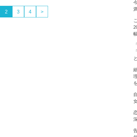
2
3
4
>