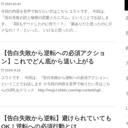
2021.05.01
今回の内容を音声で知りたい方はこちら ユウトです、 今回は、
『告白失敗の訳と秘密の恋愛メカニズム』ということでお話しま
す。 「3回もデートしたのに何で！？」「脈ありだと思ったのにダ
メなの！？」といった、 いけると思ったの…
【告白失敗から逆転への必須アクショ
ン】これでどん底から這い上がる
2020.11.30
ユウトです、 今回は、『告白失敗から逆転への必須アクション』
ということでお話します ※今回の内容を音声で知りたい方はこち
らのURLをクリック http://muji-t-shirts.com/wp-content/upl…
【告白失敗から逆転】避けられていても
OK！逆転への必須行動とは