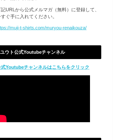
下記URLから公式メルマガ（無料）に登録して、
今すぐ手に入れてください。
ttps://muji-t-shirts.com/muryou-renaikouza/
ユウト公式Youtubeチャンネル
公式Youtubeチャンネルはこちらをクリック