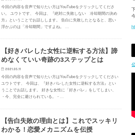
今回の内容を音声で知りたい方はYouTubeをクリックしてくださ
い。 ユウトです、 今回は、『絶対に失敗しない 冷却期間の決め
方』ということでお話しします。 告白に失敗したとなると、思い
浮かぶのは「冷却期間」ですよね。 …
h
【好きバレした女性に逆転する方法】諦
めなくていい奇跡の3ステップとは
2021.05.11
今回の内容を音声で知りたい方はYouTubeをクリックしてください
ユウトです、 今回は、『好きバレした女性に逆転する方法』とい
うことでお話します。 好きな女性に「好きバレ」をしてしまい、
・今、完全に避けられている。・…
【告白失敗の理由とは】これでスッキリ
わかる！恋愛メカニズムを伝授