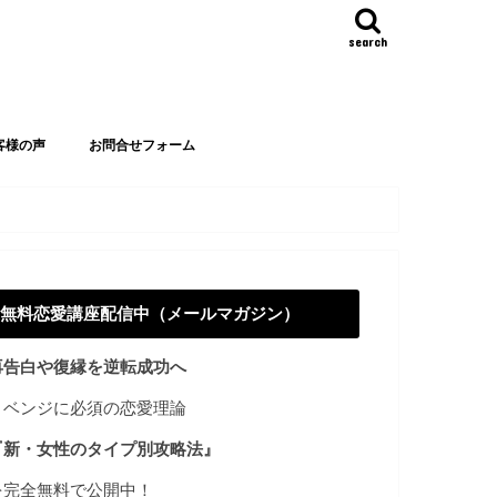
search
客様の声
お問合せフォーム
無料恋愛講座配信中（メールマガジン）
再告白や復縁を逆転成功へ
リベンジに必須の恋愛理論
『新・女性のタイプ別攻略法』
を完全無料で公開中！