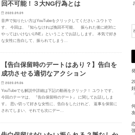
回不可能！３大NG行為とは
2020.09.09
音声で知りたい方はYouTubeをクリックしてください ユウトで
す、 今回は、『知らなければ挽回不可能、 振られた後に絶対に
やってはいけないLINE』ということでお話しします。 本気で好き
な女性に告白して、振られてしまう…
【告白保留時のデートはあり？】告白を
成功させる適切なアクション
2020.09.06
YouTubeでも解説中詳細は下記の動画をクリック！ ユウトです、
今回のテーマは、 『告白保留時のデート』 に関してお話ししま
す。 思い切って好きな女性に、告白をしたけれど、 返事を保留に
されてしまい、それでも次にデー…
告白保留はだいたい振られる？脈なしか