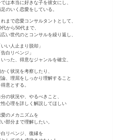
今では本当に好きな子を彼女にし、
満足のいく恋愛をしている。
これまで恋愛コンサルタントとして、
20代から50代まで、
幅広い世代のとコンサルを繰り返し、
「いい人止まり脱却」
「告白リベンジ」
といった、得意なジャンルを確立、
細かく状況を考察したり、
理論、理屈をしっかり理解すること
を得意とする。
自分の状況や、やるべきこと、
女性心理を詳しく解説してほしい
恋愛のメカニズムを
深い部分まで理解したい。
告白リベンジ、復縁を