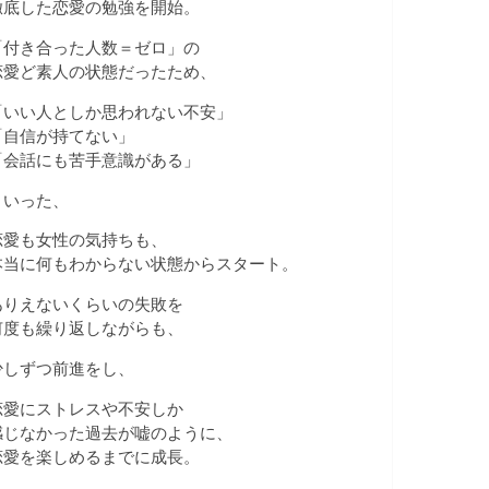
徹底した恋愛の勉強を開始。
「付き合った人数＝ゼロ」の
恋愛ど素人の状態だったため、
「いい人としか思われない不安」
「自信が持てない」
「会話にも苦手意識がある」
といった、
恋愛も女性の気持ちも、
本当に何もわからない状態からスタート。
ありえないくらいの失敗を
何度も繰り返しながらも、
少しずつ前進をし、
恋愛にストレスや不安しか
感じなかった過去が嘘のように、
恋愛を楽しめるまでに成長。