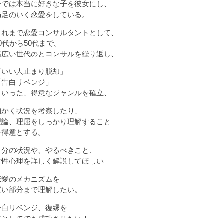
今では本当に好きな子を彼女にし、
満足のいく恋愛をしている。
これまで恋愛コンサルタントとして、
20代から50代まで、
幅広い世代のとコンサルを繰り返し、
「いい人止まり脱却」
「告白リベンジ」
といった、得意なジャンルを確立、
細かく状況を考察したり、
理論、理屈をしっかり理解すること
を得意とする。
自分の状況や、やるべきこと、
女性心理を詳しく解説してほしい
恋愛のメカニズムを
深い部分まで理解したい。
告白リベンジ、復縁を