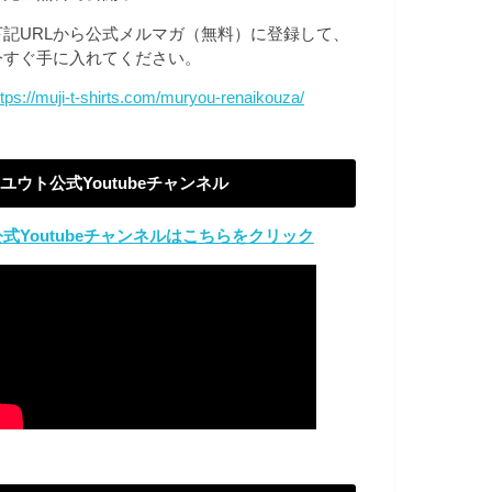
下記URLから公式メルマガ（無料）に登録して、
今すぐ手に入れてください。
ttps://muji-t-shirts.com/muryou-renaikouza/
ユウト公式Youtubeチャンネル
公式Youtubeチャンネルはこちらをクリック