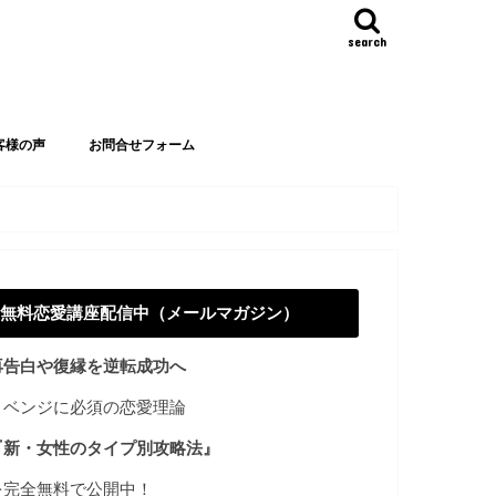
search
客様の声
お問合せフォーム
無料恋愛講座配信中（メールマガジン）
再告白や復縁を逆転成功へ
リベンジに必須の恋愛理論
『新・女性のタイプ別攻略法』
を完全無料で公開中！