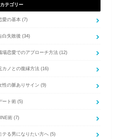
カテゴリー
恋愛の基本
(7)
告白失敗後
(34)
職場恋愛でのアプローチ方法
(12)
元カノとの復縁方法
(16)
女性の脈ありサイン
(9)
デート術
(5)
LINE術
(7)
モテる男になりたい方へ
(5)