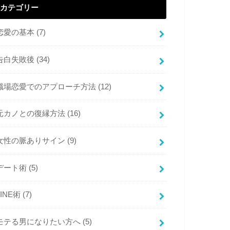
カテゴリー
恋愛の基本
(7)
告白失敗後
(34)
職場恋愛でのアプローチ方法
(12)
元カノとの復縁方法
(16)
女性の脈ありサイン
(9)
デート術
(5)
LINE術
(7)
モテる男になりたい方へ
(5)