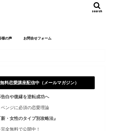
search
客様の声
お問合せフォーム
無料恋愛講座配信中（メールマガジン）
再告白や復縁を逆転成功へ
リベンジに必須の恋愛理論
『新・女性のタイプ別攻略法』
を完全無料で公開中！