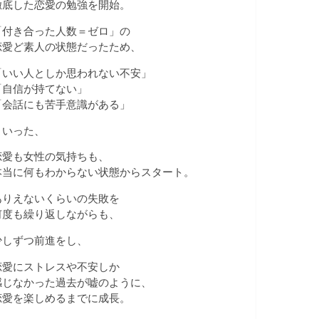
徹底した恋愛の勉強を開始。
「付き合った人数＝ゼロ」の
恋愛ど素人の状態だったため、
「いい人としか思われない不安」
「自信が持てない」
「会話にも苦手意識がある」
といった、
恋愛も女性の気持ちも、
本当に何もわからない状態からスタート。
ありえないくらいの失敗を
何度も繰り返しながらも、
少しずつ前進をし、
恋愛にストレスや不安しか
感じなかった過去が嘘のように、
恋愛を楽しめるまでに成長。