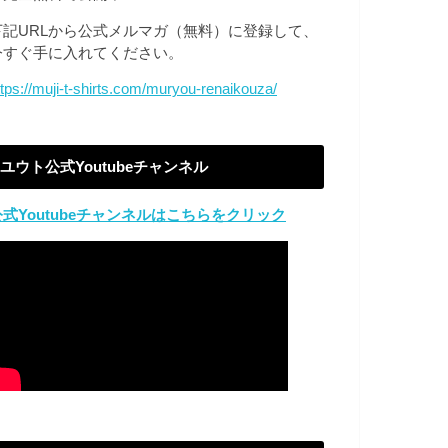
下記URLから公式メルマガ（無料）に登録して、
今すぐ手に入れてください。
ttps://muji-t-shirts.com/muryou-renaikouza/
ユウト公式Youtubeチャンネル
公式Youtubeチャンネルはこちらをクリック