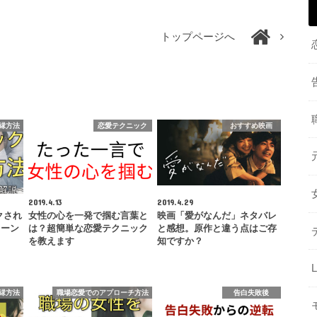
トップページへ
縁方法
恋愛テクニック
おすすめ映画
2019.4.13
2019.4.29
クされ
女性の心を一発で掴む言葉と
映画「愛がなんだ」ネタバレ
ターン
は？超簡単な恋愛テクニック
と感想。原作と違う点はご存
を教えます
知ですか？
縁方法
職場恋愛でのアプローチ方法
告白失敗後