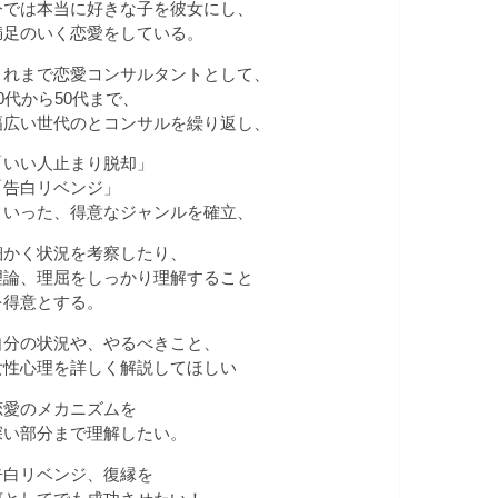
今では本当に好きな子を彼女にし、
満足のいく恋愛をしている。
これまで恋愛コンサルタントとして、
20代から50代まで、
幅広い世代のとコンサルを繰り返し、
「いい人止まり脱却」
「告白リベンジ」
といった、得意なジャンルを確立、
細かく状況を考察したり、
理論、理屈をしっかり理解すること
を得意とする。
自分の状況や、やるべきこと、
女性心理を詳しく解説してほしい
恋愛のメカニズムを
深い部分まで理解したい。
告白リベンジ、復縁を