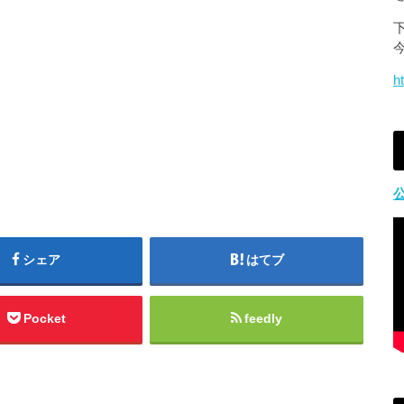
h
シェア
はてブ
Pocket
feedly