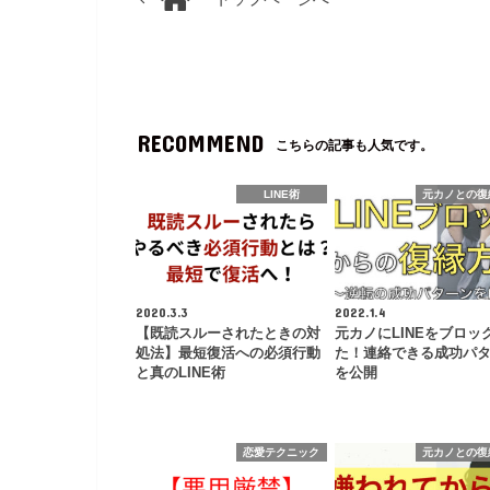
RECOMMEND
こちらの記事も人気です。
LINE術
元カノとの復
2020.3.3
2022.1.4
【既読スルーされたときの対
元カノにLINEをブロッ
処法】最短復活への必須行動
た！連絡できる成功パ
と真のLINE術
を公開
恋愛テクニック
元カノとの復