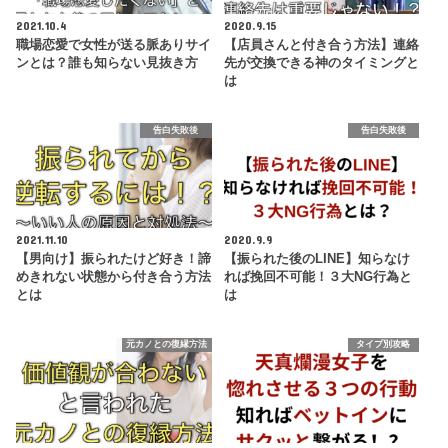
2021.10.4
2020.9.15
職場恋愛で女性が送る脈ありサイ
【店員さんと付き合う方法】連絡
ンとは？誰も知らない見抜き方
先が交換できる神のタイミングと
は
告白失敗後
告白失敗後
2021.11.10
2020.9.9
【男向け】振られたけど好き！諦
【振られた後のLINE】知らなけ
めきれない状態から付き合う方法
れば挽回不可能！３大NG行為と
とは
は
元カノとの復縁方法
タイプ別攻略