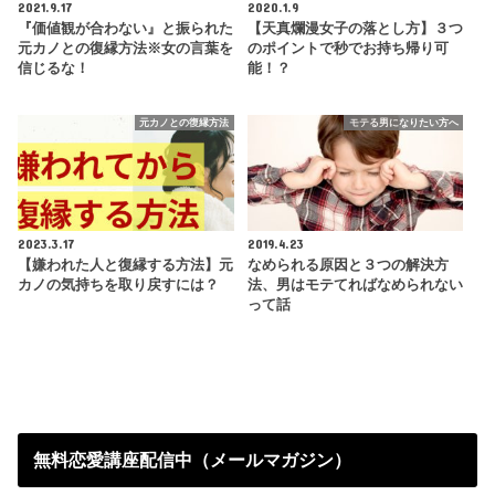
2021.9.17
2020.1.9
『価値観が合わない』と振られた
【天真爛漫女子の落とし方】３つ
元カノとの復縁方法※女の言葉を
のポイントで秒でお持ち帰り可
信じるな！
能！？
元カノとの復縁方法
モテる男になりたい方へ
2023.3.17
2019.4.23
【嫌われた人と復縁する方法】元
なめられる原因と３つの解決方
カノの気持ちを取り戻すには？
法、男はモテてればなめられない
って話
無料恋愛講座配信中（メールマガジン）