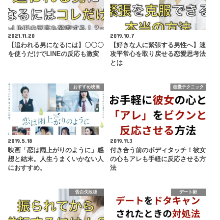
2021.11.20
2019.10.7
【追われる男になるには】〇〇〇
【好きな人に緊張する男性へ】速
を使うだけでLINEの反応も激変
攻平常心を取り戻せる恋愛思考法
とは
おすすめ映画
恋愛テクニック
2019.5.18
2019.11.3
映画「恋は雨上がりのように」感
付き合う前のボディタッチ！彼女
想と結末。人生うまくいかない人
の心もアレも手軽に反応させる方
におすすめ。
法
告白失敗後
デート術