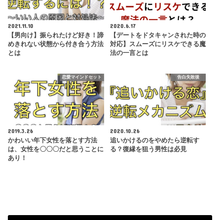
2021.11.10
2020.6.17
【男向け】振られたけど好き！諦
【デートをドタキャンされた時の
めきれない状態から付き合う方法
対応】スムーズにリスケできる魔
とは
法の一言とは
恋愛マインドセット
告白失敗後
2019.3.26
2020.10.26
かわいい年下女性を落とす方法
追いかけるのをやめたら逆転す
は、女性を〇〇〇だと思うことに
る？復縁を狙う男性は必見
あり！