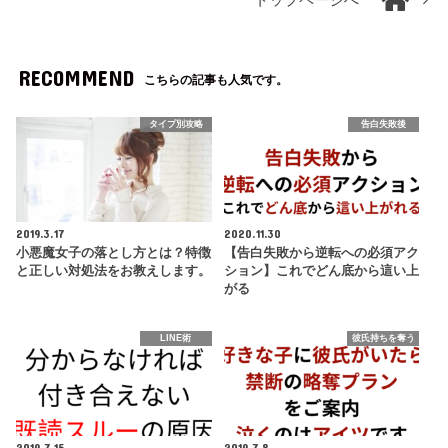
RECOMMEND
こちらの記事も人気です。
タイプ別攻略
告白失敗後
2019.3.17
2020.11.30
小悪魔女子の落とし方とは？特徴
【告白失敗から逆転への必須アク
と正しい対処法をお教えします。
ション】これでどん底から這い上
がる
LINE術
彼氏持ちを奪う
2019.7.15
2019.7.8