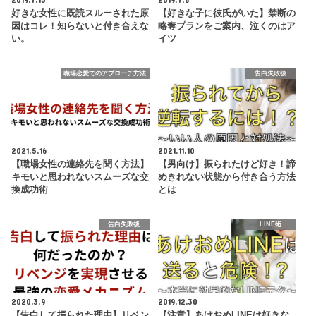
好きな女性に既読スルーされた原
【好きな子に彼氏がいた】禁断の
因はコレ！知らないと付き合えな
略奪プランをご案内、泣くのはア
い。
イツ
職場恋愛でのアプローチ方法
告白失敗後
2021.5.16
2021.11.10
【職場女性の連絡先を聞く方法】
【男向け】振られたけど好き！諦
キモいと思われないスムーズな交
めきれない状態から付き合う方法
換成功術
とは
告白失敗後
LINE術
2020.3.9
2019.12.30
【告白して振られた理由】リベン
【注意】あけおめLINEは好きな