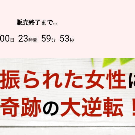
販売終了まで…
00
23
59
52
日
時間
分
秒