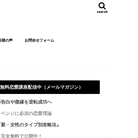
search
客様の声
お問合せフォーム
無料恋愛講座配信中（メールマガジン）
再告白や復縁を逆転成功へ
リベンジに必須の恋愛理論
『新・女性のタイプ別攻略法』
を完全無料で公開中！