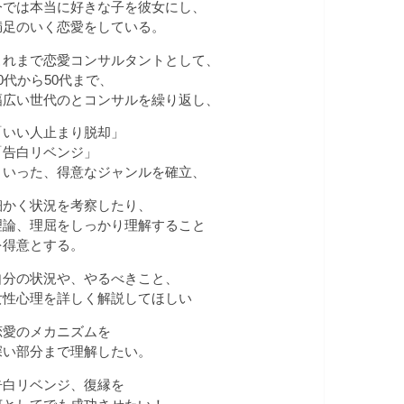
今では本当に好きな子を彼女にし、
満足のいく恋愛をしている。
これまで恋愛コンサルタントとして、
20代から50代まで、
幅広い世代のとコンサルを繰り返し、
「いい人止まり脱却」
「告白リベンジ」
といった、得意なジャンルを確立、
細かく状況を考察したり、
理論、理屈をしっかり理解すること
を得意とする。
自分の状況や、やるべきこと、
女性心理を詳しく解説してほしい
恋愛のメカニズムを
深い部分まで理解したい。
告白リベンジ、復縁を