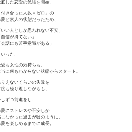
徹底した恋愛の勉強を開始。
「付き合った人数＝ゼロ」の
恋愛ど素人の状態だったため、
「いい人としか思われない不安」
「自信が持てない」
「会話にも苦手意識がある」
といった、
恋愛も女性の気持ちも、
本当に何もわからない状態からスタート。
ありえないくらいの失敗を
何度も繰り返しながらも、
少しずつ前進をし、
恋愛にストレスや不安しか
感じなかった過去が嘘のように、
恋愛を楽しめるまでに成長。