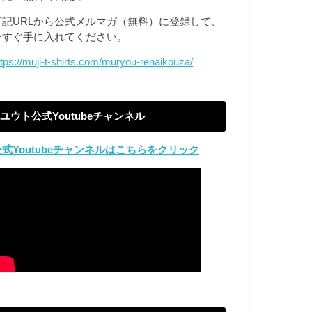
下記URLから公式メルマガ（無料）に登録して、
今すぐ手に入れてください。
ttps://muji-t-shirts.com/muryou-renaikouza/
ユウト公式Youtubeチャンネル
公式Youtubeチャンネルはこちらをクリック