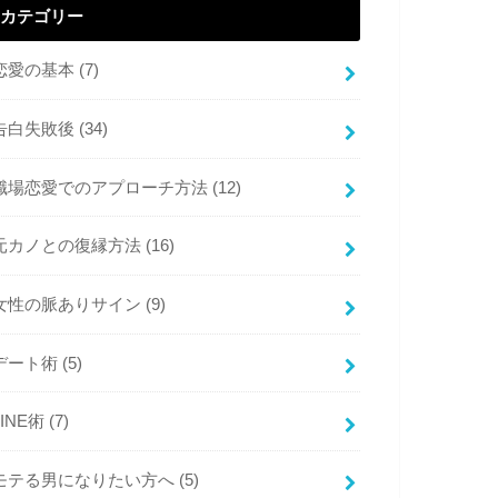
カテゴリー
恋愛の基本
(7)
告白失敗後
(34)
職場恋愛でのアプローチ方法
(12)
元カノとの復縁方法
(16)
女性の脈ありサイン
(9)
デート術
(5)
LINE術
(7)
モテる男になりたい方へ
(5)