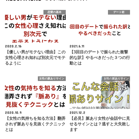
恋愛の基本
デート術
2020.2.16
2021.6.11
【優しい男がモテない理由】この
【3回目のデートで振られた衝撃
女性心理され知れば別次元でモテ
的な訳】やるべきだった３つの行
るように
動とは
女性の脈ありサイン
女性の脈ありサイン
2020.10.9
2021.12.2
【女性の気持ちを知る方法】翻弄
【必見】脈あり女性が会話中に見
されず脈ありを見抜くテクニック
せるサインとは？逃すと大失敗し
とは
ます