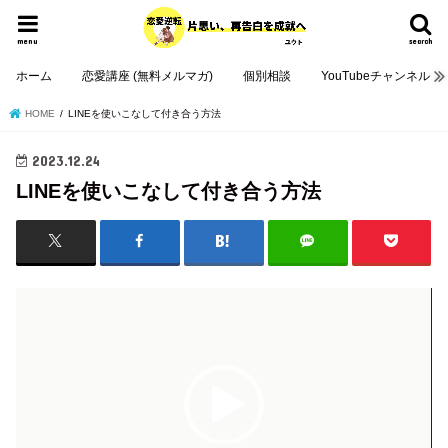
menu
search
ホーム
恋愛講座 (無料メルマガ)
個別相談
YouTubeチャンネル
HOME
LINEを使いこなして付き合う方法
2023.12.24
LINEを使いこなして付き合う方法
動
画
プ
レ
ー
ヤ
ー