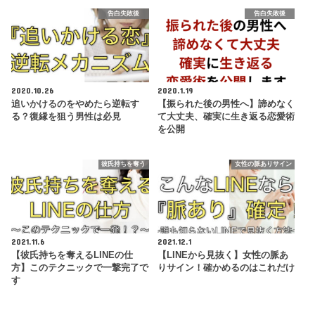
告白失敗後
告白失敗後
2020.10.26
2020.1.19
追いかけるのをやめたら逆転す
【振られた後の男性へ】諦めなく
る？復縁を狙う男性は必見
て大丈夫、確実に生き返る恋愛術
を公開
彼氏持ちを奪う
女性の脈ありサイン
2021.11.6
2021.12.1
【彼氏持ちを奪えるLINEの仕
【LINEから見抜く】女性の脈あ
方】このテクニックで一撃完了で
りサイン！確かめるのはこれだけ
す