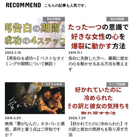
RECOMMEND
こちらの記事も人気です。
告白失敗後
告白失敗後
2022.3.15
2019.11.1
【再告白を成功へ】ベストなタイ
告白に失敗した方へ、爆裂に彼女
ミングや期間について解説！
の心を動かせるある方法を教えま
す
おすすめ映画
タイプ別攻略
2019.4.29
2020.7.29
映画「愛がなんだ」ネタバレと感
【好かれてたのに冷められた】そ
想。原作と違う点はご存知です
の訳と彼女の気持ちを取り戻す方
か？
法