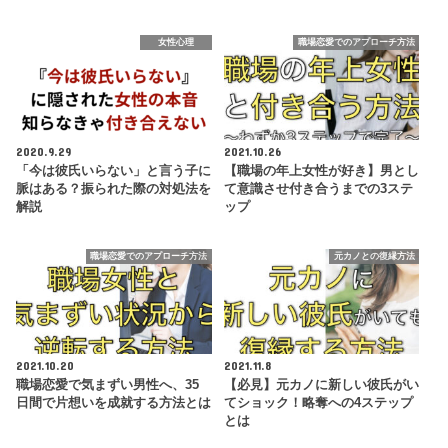
女性心理
職場恋愛でのアプローチ方法
2020.9.29
2021.10.26
「今は彼氏いらない」と言う子に
【職場の年上女性が好き】男とし
脈はある？振られた際の対処法を
て意識させ付き合うまでの3ステ
解説
ップ
職場恋愛でのアプローチ方法
元カノとの復縁方法
2021.10.20
2021.11.8
職場恋愛で気まずい男性へ、35
【必見】元カノに新しい彼氏がい
日間で片想いを成就する方法とは
てショック！略奪への4ステップ
とは