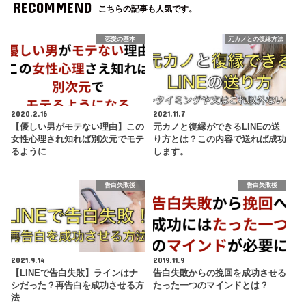
RECOMMEND
こちらの記事も人気です。
恋愛の基本
元カノとの復縁方法
2020.2.16
2021.11.7
【優しい男がモテない理由】この
元カノと復縁ができるLINEの送
女性心理され知れば別次元でモテ
り方とは？この内容で送れば成功
るように
します。
告白失敗後
告白失敗後
2021.9.14
2019.11.9
【LINEで告白失敗】ラインはナ
告白失敗からの挽回を成功させる
シだった？再告白を成功させる方
たった一つのマインドとは？
法