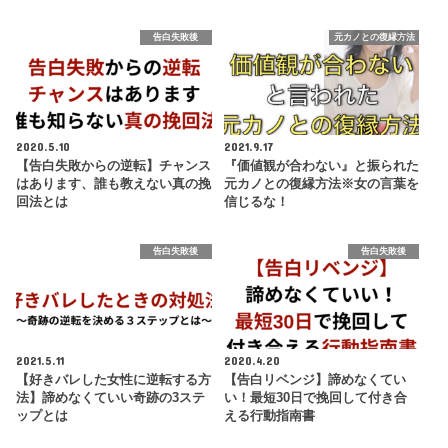
告白失敗後
元カノとの復縁方法
2020.5.10
2021.9.17
【告白失敗からの逆転】チャンス
『価値観が合わない』と振られた
はあります、誰も教えない真の挽
元カノとの復縁方法※女の言葉を
回法とは
信じるな！
告白失敗後
告白失敗後
2021.5.11
2020.4.20
【好きバレした女性に逆転する方
【告白リベンジ】諦めなくてい
法】諦めなくていい奇跡の3ステ
い！最短30日で挽回して付き合
ップとは
える行動指南書