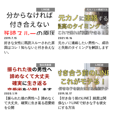
LINE術
元カノとの復縁方法
2019.7.15
2021.10.16
好きな女性に既読スルーされた原
元カノに連絡したい男性へ、成功
因はコレ！知らないと付き合えな
と失敗のタイミングを解説します
い。
告白失敗後
LINE術
2020.1.19
2019.10.17
【振られた後の男性へ】諦めなく
【付き合う前のLINE】頻度は関
て大丈夫、確実に生き返る恋愛術
係ない？LINEで好きな子を彼女
を公開
にする方法