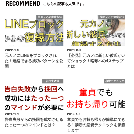
RECOMMEND
こちらの記事も人気です。
元カノとの復縁方法
元カノとの復縁方法
2022.1.4
2021.11.8
元カノにLINEをブロックされ
【必見】元カノに新しい彼氏がい
た！連絡できる成功パターンを公
てショック！略奪への4ステップ
開
とは
告白失敗後
恋愛テクニック
2019.11.9
2019.7.5
告白失敗からの挽回を成功させる
童貞でもお持ち帰りが簡単にでき
たった一つのマインドとは？
る！禁断の恋愛テクニックを伝授
します