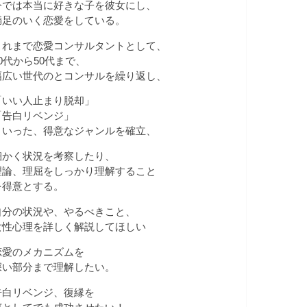
今では本当に好きな子を彼女にし、
満足のいく恋愛をしている。
これまで恋愛コンサルタントとして、
20代から50代まで、
幅広い世代のとコンサルを繰り返し、
「いい人止まり脱却」
「告白リベンジ」
といった、得意なジャンルを確立、
細かく状況を考察したり、
理論、理屈をしっかり理解すること
を得意とする。
自分の状況や、やるべきこと、
女性心理を詳しく解説してほしい
恋愛のメカニズムを
深い部分まで理解したい。
告白リベンジ、復縁を