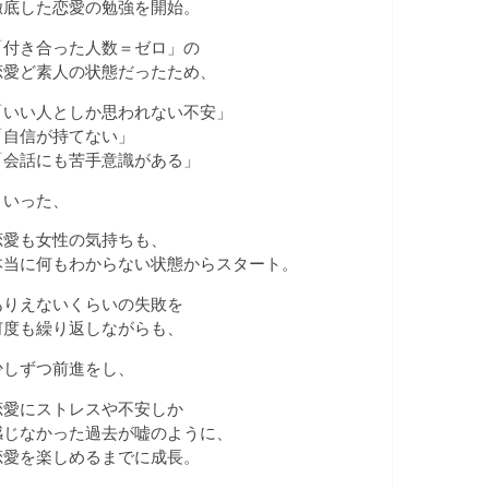
徹底した恋愛の勉強を開始。
「付き合った人数＝ゼロ」の
恋愛ど素人の状態だったため、
「いい人としか思われない不安」
「自信が持てない」
「会話にも苦手意識がある」
といった、
恋愛も女性の気持ちも、
本当に何もわからない状態からスタート。
ありえないくらいの失敗を
何度も繰り返しながらも、
少しずつ前進をし、
恋愛にストレスや不安しか
感じなかった過去が嘘のように、
恋愛を楽しめるまでに成長。