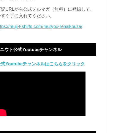
下記URLから公式メルマガ（無料）に登録して、
今すぐ手に入れてください。
ttps://muji-t-shirts.com/muryou-renaikouza/
ユウト公式Youtubeチャンネル
公式Youtubeチャンネルはこちらをクリック