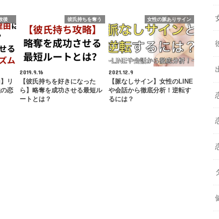
敗後
彼氏持ちを奪う
女性の脈ありサイン
2019.9.16
2021.12.9
由】リ
【彼氏持ちを好きになった
【脈なしサイン】女性のLINE
強の恋
ら】略奪を成功させる最短ル
や会話から徹底分析！逆転す
ートとは？
るには？