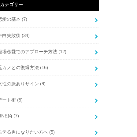
カテゴリー
恋愛の基本
(7)
告白失敗後
(34)
職場恋愛でのアプローチ方法
(12)
元カノとの復縁方法
(16)
女性の脈ありサイン
(9)
デート術
(5)
LINE術
(7)
モテる男になりたい方へ
(5)