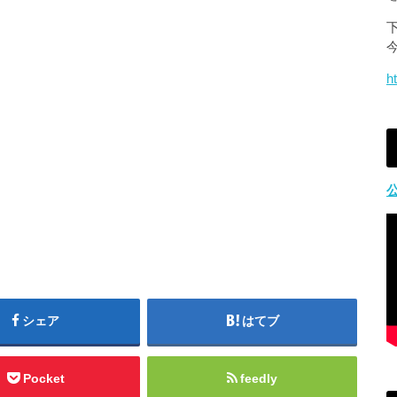
h
シェア
はてブ
Pocket
feedly