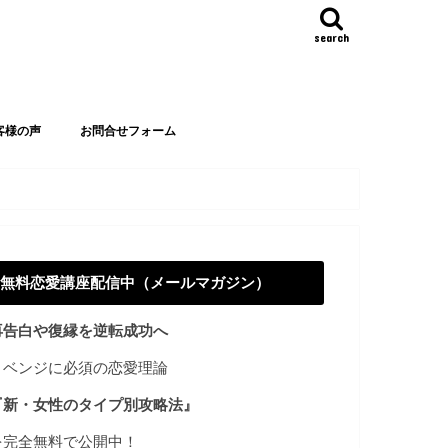
search
客様の声
お問合せフォーム
無料恋愛講座配信中（メールマガジン）
再告白や復縁を逆転成功へ
リベンジに必須の恋愛理論
『新・女性のタイプ別攻略法』
を完全無料で公開中！