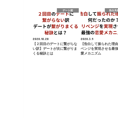
デート術
告白失
2020.10.28
2020.3.9
【２回目のデートに繋がらな
【告白して振られた理
い訳】デートが次に繋がりま
ベンジを実現させる最
くる秘訣とは
愛メカニズム