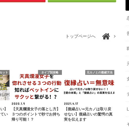
トップページへ
セット
タイプ別攻略
元カノとの復縁方法
2020.1.9
2021.4.17
たい】
【天真爛漫女子の落とし方】
【復縁占い=元カノは取り戻
くてい
３つのポイントで秒でお持ち
せない】復縁占いの驚愕の真
帰り可能！？
実を伝えます