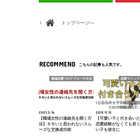
トップページへ
RECOMMEND
こちらの記事も人気です。
職場恋愛でのアプローチ方法
恋愛マインド
2021.5.16
2019.11.15
【職場女性の連絡先を聞く方
【可愛い子と付き合い
法】キモいと思われないスム
恋愛経験がなくても若
ーズな交換成功術
い子を彼女に