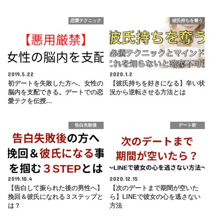
恋愛テクニック
彼氏持ちを奪う
2019.5.22
2020.1.2
初デートを失敗した方へ、女性の
【彼氏持ちを好きになる】辛い状
脳内を支配できる。デートでの恋
況から逆転させる方法とは
愛テクを伝授…
告白失敗後
デート術
2019.10.4
2020.12.15
【告白して振られた後の男性へ】
【次のデートまで期間が空いた
挽回＆彼氏になれる３ステップと
ら】LINEで彼女の心を逃さない
は？
方法