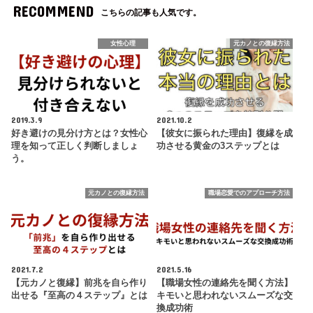
RECOMMEND
こちらの記事も人気です。
女性心理
元カノとの復縁方法
2019.3.9
2021.10.2
好き避けの見分け方とは？女性心
【彼女に振られた理由】復縁を成
理を知って正しく判断しましょ
功させる黄金の3ステップとは
う。
元カノとの復縁方法
職場恋愛でのアプローチ方法
2021.7.2
2021.5.16
【元カノと復縁】前兆を自ら作り
【職場女性の連絡先を聞く方法】
出せる『至高の４ステップ』とは
キモいと思われないスムーズな交
換成功術