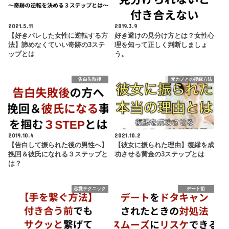
2021.5.11
2019.3.9
【好きバレした女性に逆転する方
好き避けの見分け方とは？女性心
法】諦めなくていい奇跡の3ステ
理を知って正しく判断しましょ
ップとは
う。
告白失敗後
元カノとの復縁方法
2019.10.4
2021.10.2
【告白して振られた後の男性へ】
【彼女に振られた理由】復縁を成
挽回＆彼氏になれる３ステップと
功させる黄金の3ステップとは
は？
恋愛テクニック
デート術