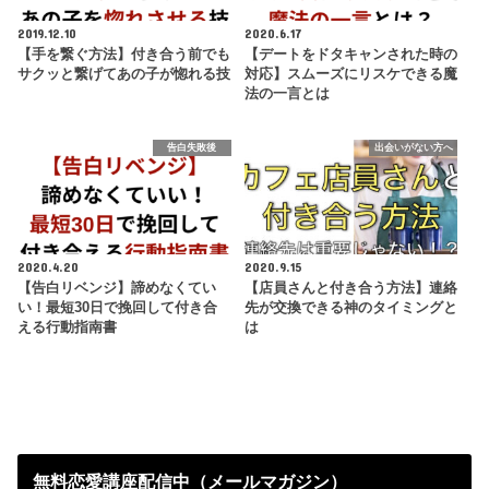
2019.12.10
2020.6.17
【手を繋ぐ方法】付き合う前でも
【デートをドタキャンされた時の
サクッと繋げてあの子が惚れる技
対応】スムーズにリスケできる魔
法の一言とは
告白失敗後
出会いがない方へ
2020.4.20
2020.9.15
【告白リベンジ】諦めなくてい
【店員さんと付き合う方法】連絡
い！最短30日で挽回して付き合
先が交換できる神のタイミングと
える行動指南書
は
無料恋愛講座配信中（メールマガジン）