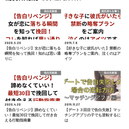
告白失敗後
彼氏持ちを奪う
2020.5.20
2019.7.8
【告白リベンジ】女が恋に落ちる
【好きな子に彼氏がいた】禁断の
瞬間を知って挽回！知れば思い通
略奪プランをご案内、泣くのはア
りに
イツ
告白失敗後
告白失敗後
2020.4.20
2019.11.27
【告白リベンジ】諦めなくてい
【デート３回目で告白失敗】マッ
い！最短30日で挽回して付き合
チングアプリの子でも逆転するに
える行動指南書
は