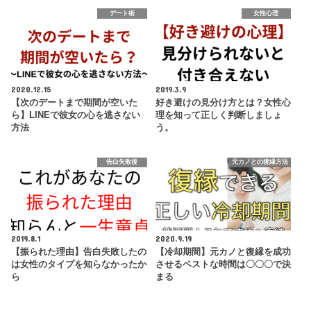
デート術
女性心理
2020.12.15
2019.3.9
【次のデートまで期間が空いた
好き避けの見分け方とは？女性心
ら】LINEで彼女の心を逃さない
理を知って正しく判断しましょ
方法
う。
告白失敗後
元カノとの復縁方法
2019.8.1
2020.9.19
【振られた理由】告白失敗したの
【冷却期間】元カノと復縁を成功
は女性のタイプを知らなかったか
させるベストな時間は〇〇〇で決
ら
まる