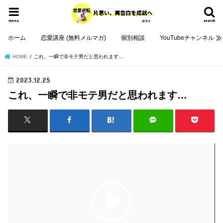
menu
search
ホーム
恋愛講座 (無料メルマガ)
個別相談
YouTubeチャンネル
HOME
これ、一瞬で非モテ男だと思われます…
2023.12.25
これ、一瞬で非モテ男だと思われます…
動
画
プ
レ
ー
ヤ
ー